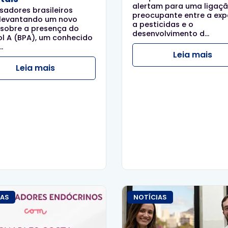
alertam para uma ligaç
sadores brasileiros
preocupante entre a exp
 levantando um novo
a pesticidas e o
 sobre a presença do
desenvolvimento d...
ol A (BPA), um conhecido
.
Leia mais
Leia mais
IAS
NOTÍCIAS