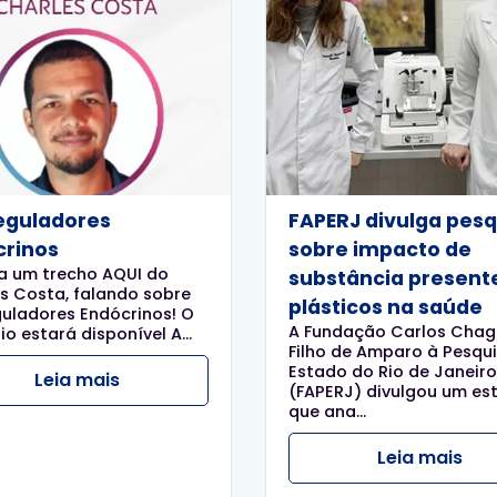
eguladores
FAPERJ divulga pesq
crinos
sobre impacto de
a um trecho AQUI do
substância present
s Costa, falando sobre
plásticos na saúde
uladores Endócrinos! O
A Fundação Carlos Chag
io estará disponível A...
Filho de Amparo à Pesqu
Estado do Rio de Janeiro
Leia mais
(FAPERJ) divulgou um es
que ana...
Leia mais