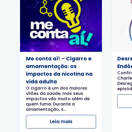
Me conta aí! – Cigarro e
Desr
amamentação: os
Endó
Confir
impactos da nicotina na
Charle
vida adulta
Desreg
O cigarro é um dos maiores
episód
vilões da saúde, mas seus
impactos vão muito além de
quem fuma. Durante a
amamentação, s...
Leia mais