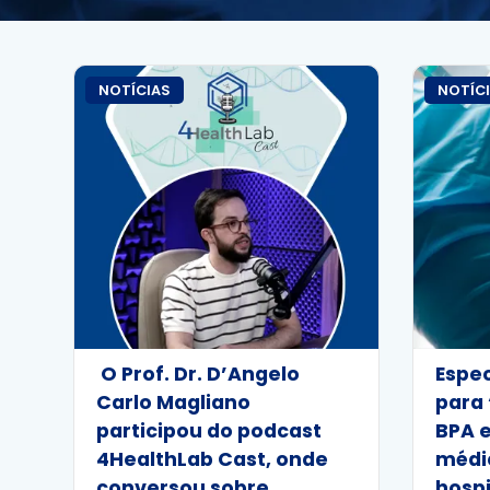
NOTÍCIAS
NOTÍC
O Prof. Dr. D’Angelo
Espec
Carlo Magliano
para 
participou do podcast
BPA e
4HealthLab Cast, onde
médi
conversou sobre
hospi