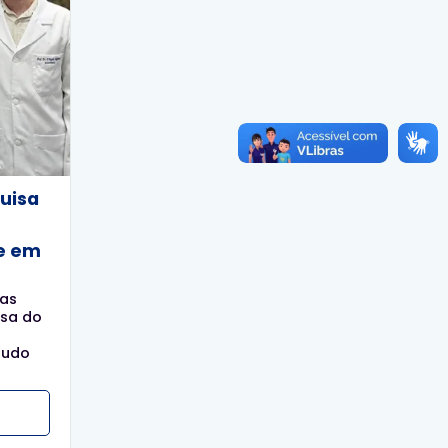
uisa
e em
as
isa do
tudo