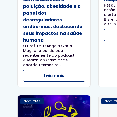
Pesqui
poluição, obesidade e o
estão
papel dos
alerta
desreguladores
Bisfen
disrup..
endócrinos, destacando
seus impactos na saúde
humana
O Prof. Dr. D’Angelo Carlo
Magliano participou
recentemente do podcast
4HealthLab Cast, onde
abordou temas re...
Leia mais
NOTÍCIAS
NOTÍC