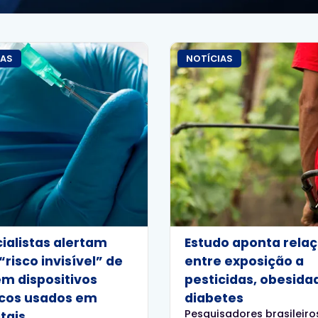
IAS
NOTÍCIAS
ialistas alertam
Estudo aponta rela
“risco invisível” de
entre exposição a
m dispositivos
pesticidas, obesida
cos usados em
diabetes
Pesquisadores brasileiro
tais