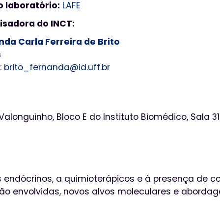
o laboratório:
LAFE
isadora do INCT:
da Carla Ferreira de Brito
s
:
brito_fernanda@id.uff.br
longuinho, Bloco E do Instituto Biomédico, Sala 31
 endócrinos, a quimioterápicos e à presença de 
ação envolvidas, novos alvos moleculares e aborda