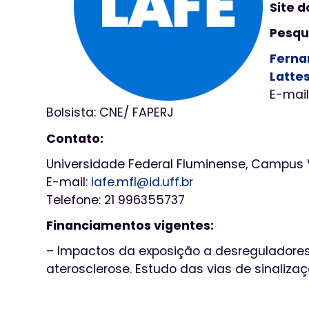
Site d
Pesqu
Fernan
Latte
E-mail
Bolsista: CNE/ FAPERJ
Contato:
Universidade Federal Fluminense, Campus Va
E-mail:
lafe.mfl@id.uff.br
Telefone: 21 996355737
Financiamentos vigentes:
– Impactos da exposição a desreguladores
aterosclerose. Estudo das vias de sinaliz