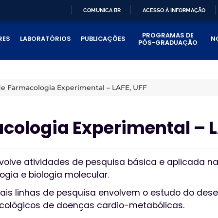
COMUNICA BR
ACESSO À INFORMAÇÃO
IR
PROGRAMAS DE
PARA
RES
LABORATÓRIOS
PUBLICAÇÕES
N
PÓS-GRADUAÇÃO
O
CONTEÚDO
de Farmacologia Experimental – LAFE, UFF
cologia Experimental – L
olve atividades de pesquisa básica e aplicada nas
logia e biologia molecular.
pais linhas de pesquisa envolvem o estudo do des
cológicos de doenças cardio-metabólicas.