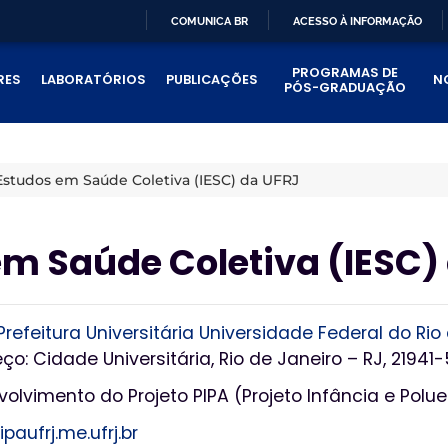
COMUNICA BR
ACESSO À INFORMAÇÃO
IR
PROGRAMAS DE
PARA
RES
LABORATÓRIOS
PUBLICAÇÕES
N
PÓS-GRADUAÇÃO
O
CONTEÚDO
 Estudos em Saúde Coletiva (IESC) da UFRJ
 em Saúde Coletiva (IESC)
Prefeitura Universitária Universidade Federal do Rio
ço: Cidade Universitária, Rio de Janeiro – RJ, 21941
olvimento do Projeto PIPA (Projeto Infância e Polu
ipaufrj.me.ufrj.br