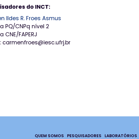
isadores do INCT:
 Ildes R. Froes Asmus
ta PQ/CNPq nível 2
ta CNE/FAPERJ
: carmenfroes@iesc.ufrj.br
QUEM SOMOS
PESQUISADORES
LABORATÓRIOS