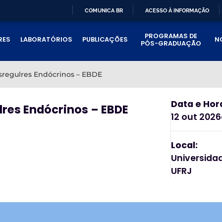
COMUNICA BR
ACESSO À INFORMAÇÃO
IR
PROGRAMAS DE
PARA
RES
LABORATÓRIOS
PUBLICAÇÕES
N
PÓS-GRADUAÇÃO
O
CONTEÚDO
esregulres Endócrinos – EBDE
Data e Hor
lres Endócrinos – EBDE
12 out 2026
Local:
Universidad
UFRJ